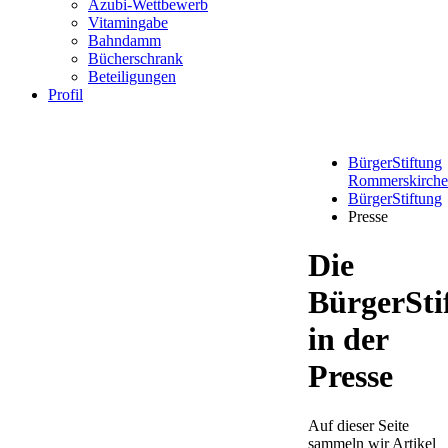
Azubi-Wettbewerb
Vitamingabe
Bahndamm
Bücherschrank
Beteiligungen
Profil
BürgerStiftung
Rommerskirch
BürgerStiftung
Presse
Die
BürgerSti
in der
Presse
Auf dieser Seite
sammeln wir Artikel