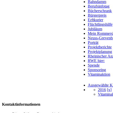
Bahndamm
Berufsinfotag
Bücherschrank
Bürgerpreis
Erftkurier
Flüchtlingshilfe
Jubiläum
Mein Rommersk
Neuss-Grevenbr
Porträt
Projektberichte
Projektplanung
Rheinischer An
RWE hier:
Spende
Sponsoring
Vitaminaktion
Ausgewählte Ka
2016
[x]
Vitamina
Kontaktinformationen