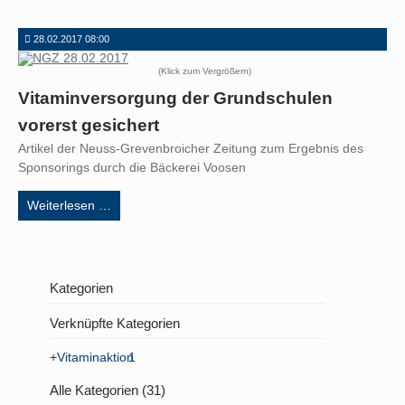
28.02.2017 08:00
(Klick zum Vergrößern)
Vitaminversorgung der Grundschulen
vorerst gesichert
Artikel der Neuss-Grevenbroicher Zeitung zum Ergebnis des
Sponsorings durch die Bäckerei Voosen
Vitaminversorgung
Weiterlesen …
der
Grundschulen
vorerst
gesichert
Kategorien
Verknüpfte Kategorien
+Vitaminaktion
1
Alle Kategorien (31)