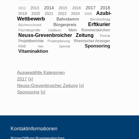
2014
2017
2018
2013
2015
2016
2012
Azubi-
2019
2020
2021
2022
2024
2026
Wettbewerb
Bahndamm
Berufsinfotag
Erftkurier
Bürgerpreis
Bücherschrank
Mein Rommerskirchen
Flüchtlingshilfe
Jubiläum
Neuss-Grevenbroicher Zeitung
Porträt
Projektberichte
Rheinischer Anzeiger
Projektplanung
Sponsoring
RWE hier:
Spende
Vitaminaktion
Ausgewählte Kategorien
2017
[x]
Neuss-Grevenbroicher Zeitung
[x]
Sponsoring
[x]
Kontaktinformationen
BürgerStiftung Rommerskirchen