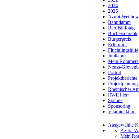
2024
2026
Azubi-Wettbew
Bahndamm
Berufsinfotag
Bücherschrank
Bürgerpreis
Erftkurier
Flüchtlingshilfe
Jubiläum
Mein Rommersk
Neuss-Grevenbr
Porträt
Projektberichte
Projektplanung
Rheinischer An
RWE hier:
Spende
Sponsoring
Vitaminaktion
Ausgewählte Ka
Azubi-We
Mein Ro