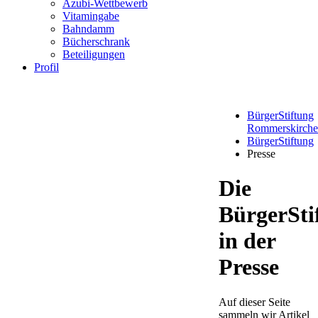
Azubi-Wettbewerb
Vitamingabe
Bahndamm
Bücherschrank
Beteiligungen
Profil
BürgerStiftung
Rommerskirch
BürgerStiftung
Presse
Die
BürgerSti
in der
Presse
Auf dieser Seite
sammeln wir Artikel