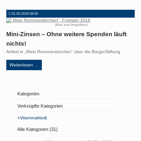
01.03.2018 08:00
(Klick zum Vergrößern)
Mini-Zinsen – Ohne weitere Spenden läuft
nichts!
Artikel in „Mein Rommerskirchen“ über die BürgerStiftung
Mini-
Weiterlesen …
Zinsen
–
Ohne
weitere
Kategorien
Spenden
läuft
Verknüpfte Kategorien
nichts!
+Vitaminaktion
1
Alle Kategorien (31)