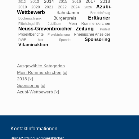
2014
2017
2018
2013
2015
2016
2012
Azubi-
2019
2020
2021
2022
2024
2026
Wettbewerb
Bahndamm
Berufsinfotag
Erftkurier
Bürgerpreis
Bücherschrank
Mein Rommerskirchen
Flüchtlingshilfe
Jubiläum
Neuss-Grevenbroicher Zeitung
Porträt
Projektberichte
Rheinischer Anzeiger
Projektplanung
Sponsoring
RWE hier:
Spende
Vitaminaktion
Ausgewählte Kategorien
Mein Rommerskirchen
[x]
2018
[x]
Sponsoring
[x]
Azubi-Wettbewerb
[x]
Kontaktinformationen
BürgerStiftung Rommerskirchen