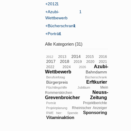
+2012
1
+Azubi-
1
Wettbewerb
+Bücherschrank
1
+Porträt
1
Alle Kategorien (31)
2014
2013
2015
2016
2012
2017
2018
2019
2020
2021
Azubi-
2022
2024
2026
Wettbewerb
Bahndamm
Berufsinfotag
Bücherschrank
Erftkurier
Bürgerpreis
Mein
Flüchtlingshilfe
Jubiläum
Neuss-
Rommerskirchen
Grevenbroicher Zeitung
Projektberichte
Porträt
Rheinischer Anzeiger
Projektplanung
Sponsoring
RWE hier:
Spende
Vitaminaktion