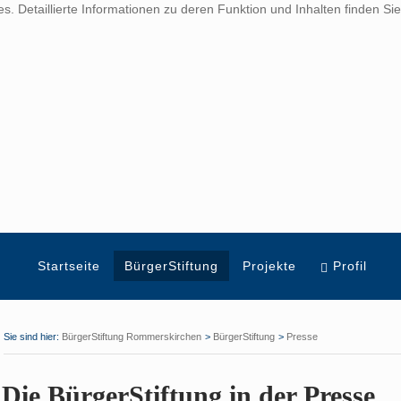
. Detaillierte Informationen zu deren Funktion und Inhalten finden Si
Startseite
BürgerStiftung
Projekte
Profil
BürgerStiftung Rommerskirchen
BürgerStiftung
Presse
Die BürgerStiftung in der Presse