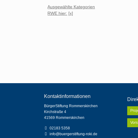
Ausgewählte Kategorien
RWE hier:
[x]
Kontaktinformationen
Direk
BürgerStiftung Rommerskirchen
Navig
Proj
Kirchstraße 4
übers
41569 Rommerskirchen
Vors
02183 5358
info@buergerstiftung-roki.de